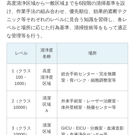
高度清浄区域から一般区域までを6段階の清掃基準を設
け、作業手法の組み合わせ、優先順位、効果的遮断テク
ニック等それぞれのレベルに見合う知識を習得し、各レ
ベルと場所に応じた行為基準、清掃技術等をもって適正
な管理等を行う。
清浄度
レベル
場所
名称
1（クラス
高度
総合手術センター・完全無菌
100・
清浄度
室・骨バンク・細胞調整室等
1000）
区域
清潔
2（クラス
外来手術室・レーザー治療室・
区域
10000）
体外受精室・熱傷センター等
Ａ
清潔
3（クラス
GICU・EICU・分娩室・血液造影
区域
10000）
室・血液浄化センター等