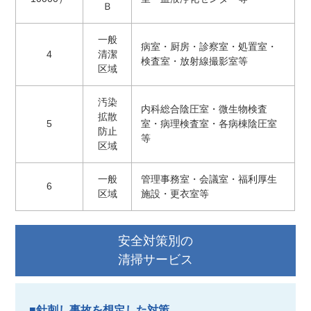
Ｂ
一般
病室・厨房・診察室・処置室・
4
清潔
検査室・放射線撮影室等
区域
汚染
内科総合陰圧室・微生物検査
拡散
5
室・病理検査室・各病棟陰圧室
防止
等
区域
一般
管理事務室・会議室・福利厚生
6
区域
施設・更衣室等
安全対策別の
清掃サービス
■針刺し事故を想定した対策