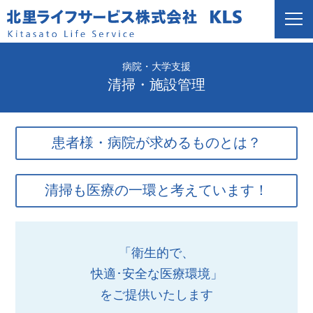
病院・大学支援
清掃・施設管理
患者様・病院が求めるものとは？
患者様が自分にとって良い病院を的確に選択すること
清掃も医療の一環と考えています！
は非常に難しいものの、「清潔」は病院を選択すると
大学病院及び北里大学との密接な連携を図りながら、
きの重要な指標の一つになると考えられます。
「衛生的で、
清浄度によるゾーニング別清掃方法を確立、高度医療
快適･安全な医療環境」
施設・検査室等の高度清潔区域を有する施設から高い
をご提供いたします